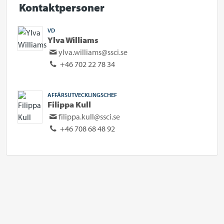
Kontaktpersoner
VD
Ylva Williams
ylva.williams@ssci.se
+46 702 22 78 34
AFFÄRSUTVECKLINGSCHEF
Filippa Kull
filippa.kull@ssci.se
+46 708 68 48 92