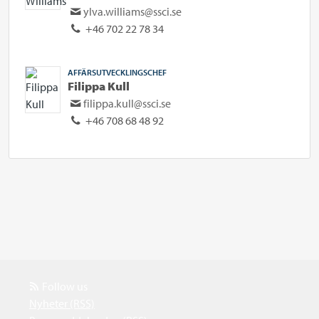
ylva.williams@ssci.se
+46 702 22 78 34
AFFÄRSUTVECKLINGSCHEF
Filippa Kull
filippa.kull@ssci.se
+46 708 68 48 92
Follow us
Nyheter (RSS)