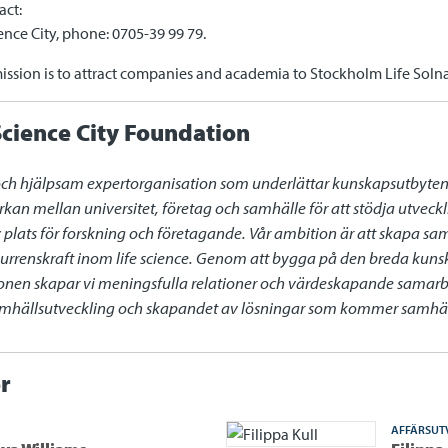
act:
nce City, phone: 0705-39 99 79.
ission is to attract companies and academia to Stockholm Life Sol
cience City Foundation
och hjälpsam expertorganisation som underlättar kunskapsutbyten oc
rkan mellan universitet, företag och samhälle för att stödja utvec
iv plats för forskning och företagande. Vår ambition är att skapa sa
renskraft inom life science. Genom att bygga på den breda kunsk
gionen skapar vi meningsfulla relationer och värdeskapande samarb
samhällsutveckling och skapandet av lösningar som kommer samhälle
r
AFFÄRSUT