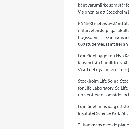
känt varumärke som står för
Visionen är att Stockholm 
På 1500 meters avstånd åter
naturvetenskapliga fakultet
högskolan. Tillsammans m
000 studenter, samt fler än 
I området byggs nu Nya Kar
kraven från framtidens häl
så att det nya universitets
Stockholm Life Solna-Stoc
for Life Laboratory, SciLife
universiteten i området oc
I området finns idag ett st
Institutet Science Park AB.
Tillsammans med de planer