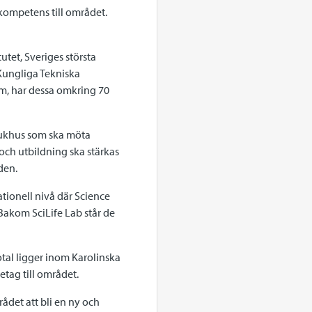
 kompetens till området.
utet, Sveriges största
 Kungliga Tekniska
m, har dessa omkring 70
sjukhus som ska möta
och utbildning ska stärkas
den.
tionell nivå där Science
. Bakom SciLife Lab står de
otal ligger inom Karolinska
etag till området.
det att bli en ny och