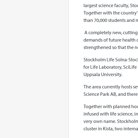
largest science faculty, St
Together with the country'
than 70,000 students and m
A completely new, cutting 
demands of future health 
strengthened so that the ne
Stockholm Life Solna-Stock
for Life Laboratory, SciLif
Uppsala University.
The area currently hosts se
Science Park AB, and there 
Together with planned housi
infused with life science,
very own name. Stockholm L
cluster in Kista, two intern