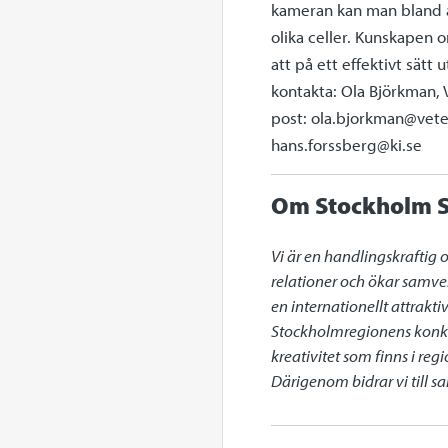
kameran kan man bland an
olika celler. Kunskapen o
att på ett effektivt sätt
kontakta: Ola Björkman, 
post: ola.bjorkman@veten
hans.forssberg@ki.se
Om Stockholm S
Vi är en handlingskraftig 
relationer och ökar samve
en internationellt attrakt
Stockholmregionens konkur
kreativitet som finns i re
Därigenom bidrar vi till 