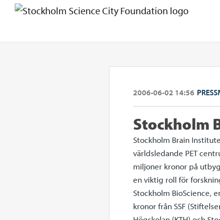
2006-06-02 14:56
PRESS
Stockholm Br
Stockholm Brain Institute
världsledande PET centr
miljoner kronor på utby
en viktig roll för forskn
Stockholm BioScience, e
kronor från SSF (Stiftelse
Högskolan (KTH) och Stoc