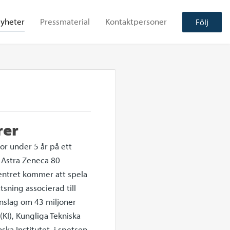
yheter
Pressmaterial
Kontaktpersoner
Följ
rer
nor under 5 år på ett
 Astra Zeneca 80
entret kommer att spela
tsning associerad till
nslag om 43 miljoner
 (KI), Kungliga Tekniska
ka Institutet, i spetsen.