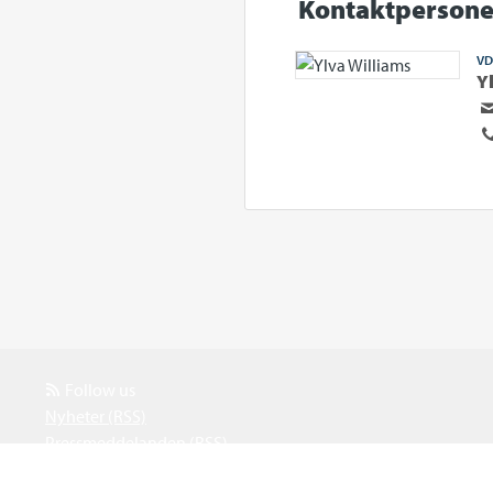
Kontaktpersone
VD
Y
Follow us
Nyheter (RSS)
Pressmeddelanden (RSS)
Events (RSS)