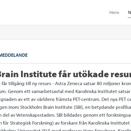
Hem
N
MEDDELANDE
ain Institute får utökade resu
 får tillgång till ny resurs - Astra Zeneca satsar 80 miljoner kro
um. Genom ett samarbetsavtal med Karolinska Institutet satsar
ggnaden av ett av världens främsta PET-centrum. Det nya PET c
ingen inom Stockholm Brain Institute (SBI), en betydande profilsa
n del av Vetenskapsstaden. SBI bildades genom ett forskningsa
n för Strategisk Forskning) av forskare från Karolinska Institutet
kholms Universitet (SU) med professor Hans Forssberg, Karolins