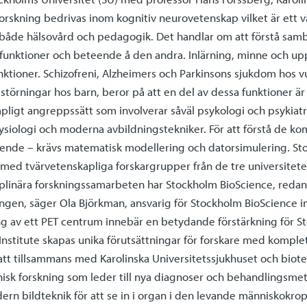
 forskning bedrivas inom kognitiv neurovetenskap vilket är et
r både hälsovård och pedagogik. Det handlar om att förstå sam
a funktioner och beteende å den andra. Inlärning, minne och 
ktioner. Schizofreni, Alzheimers och Parkinsons sjukdom hos v
störningar hos barn, beror på att en del av dessa funktioner är
ligt angreppssätt som involverar såväl psykologi och psykiatr
ysiologi och moderna avbildningstekniker. För att förstå de k
teende – krävs matematisk modellering och datorsimulering. Sto
med tvärvetenskapliga forskargrupper från de tre universiteten 
ciplinära forskningssamarbeten har Stockholm BioScience, redan i
ingen, säger Ola Björkman, ansvarig för Stockholm BioScience 
ng av ett PET centrum innebär en betydande förstärkning för Sto
nstitute skapas unika förutsättningar för forskare med komp
 att tillsammans med Karolinska Universitetssjukhuset och biot
nisk forskning som leder till nya diagnoser och behandlingsme
ern bildteknik för att se in i organ i den levande människokro