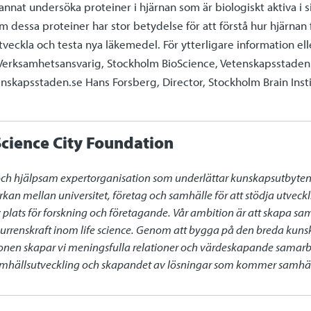
nat undersöka proteiner i hjärnan som är biologiskt aktiva i 
m dessa proteiner har stor betydelse för att förstå hur hjärnan
 utveckla och testa nya läkemedel. För ytterligare information e
Verksamhetsansvarig, Stockholm BioScience, Vetenskapsstaden. 
skapsstaden.se Hans Forsberg, Director, Stockholm Brain Insti
cience City Foundation
och hjälpsam expertorganisation som underlättar kunskapsutbyten oc
rkan mellan universitet, företag och samhälle för att stödja utvec
iv plats för forskning och företagande. Vår ambition är att skapa sa
renskraft inom life science. Genom att bygga på den breda kunsk
gionen skapar vi meningsfulla relationer och värdeskapande samarb
samhällsutveckling och skapandet av lösningar som kommer samhälle