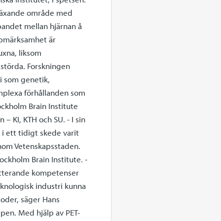
t växande område med
bandet mellan hjärnan å
uppmärksamhet är
uxna, liksom
 störda. Forskningen
i som genetik,
omplexa förhållanden som
ckholm Brain Institute
– KI, KTH och SU. - I sin
 ett tidigt skede varit
inom Vetenskapsstaden.
ckholm Brain Institute. -
letterande kompetenser
eknologisk industri kunna
toder, säger Hans
ppen. Med hjälp av PET-