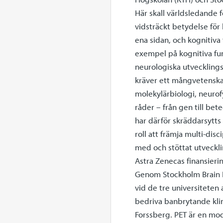
Här skall världsledande
vidsträckt betydelse fö
ena sidan, och kognitiv
exempel på kognitiva fun
neurologiska utvecklings
kräver ett mångvetenskap
molekylärbiologi, neurof
råder – från gen till be
har därför skräddarsytts 
roll att främja multi-dis
med och stöttat utveckl
Astra Zenecas finansieri
Genom Stockholm Brain I
vid de tre universiteten
bedriva banbrytande kli
Forssberg. PET är en mod