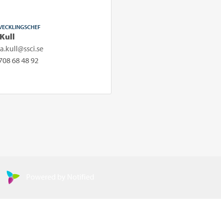
VECKLINGSCHEF
 Kull
pa.kull@ssci.se
708 68 48 92
Powered by Notified