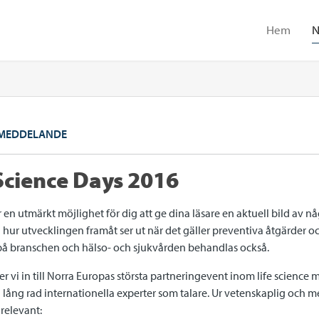
Hem
N
MEDDELANDE
 Science Days 2016
r en utmärkt möjlighet för dig att ge dina läsare en aktuell bild av 
 hur utvecklingen framåt ser ut när det gäller preventiva åtgärder o
 på branschen och hälso- och sjukvården behandlas också.
 vi in till Norra Europas största partneringevent inom life science 
ng rad internationella experter som talare. Ur vetenskaplig och me
relevant: