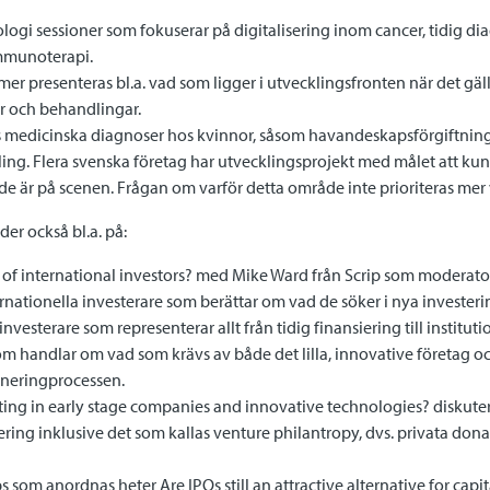
ogi sessioner som fokuserar på digitalisering inom cancer, tidig di
mmunoterapi.
er presenteras bl.a. vad som ligger i utvecklingsfronten när det gäl
r och behandlingar.
ras medicinska diagnoser hos kvinnor, såsom havandeskapsförgiftni
dling. Flera svenska företag har utvecklingsprojekt med målet att k
 de är på scenen. Frågan om varför detta område inte prioriteras mer
r också bl.a. på:
s of international investors? med Mike Ward från Scrip som moderator
ernationella investerare som berättar om vad de söker i nya investerin
vesterare som representerar allt från tidig finansiering till instituti
om handlar om vad som krävs av både det lilla, innovative företag oc
rtneringprocessen.
ing in early stage companies and innovative technologies? diskuteras
iering inklusive det som kallas venture philantropy, dvs. privata donat
 som anordnas heter Are IPOs still an attractive alternative for capit