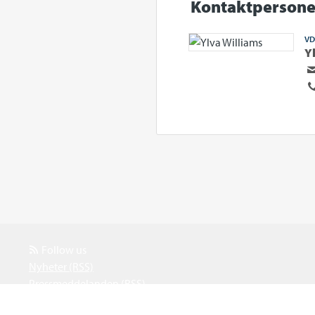
Kontaktpersone
VD
Y
Follow us
Nyheter (RSS)
Pressmeddelanden (RSS)
Events (RSS)