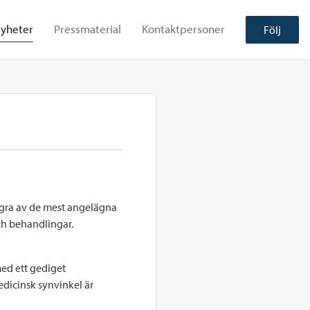
yheter
Pressmaterial
Kontaktpersoner
Följ
några av de mest angelägna
ch behandlingar.
med ett gediget
dicinsk synvinkel är