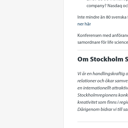
company? Nasdaq och a
Inte mindre än 80 svenska
ner här
Konferensen med anförande
samordnare för life science
Om Stockholm S
Vi är en handlingskraftig 
relationer och ökar samve
en internationellt attrakt
Stockholmregionens konkur
kreativitet som finns i re
Därigenom bidrar vi till 