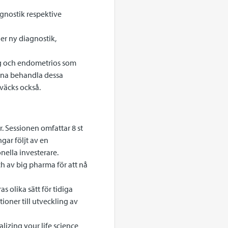
agnostik respektive
ler ny diagnostik,
ng och endometrios som
unna behandla dessa
 väcks också.
. Sessionen omfattar 8 st
gar följt av en
onella investerare.
h av big pharma för att nå
 olika sätt för tidiga
ioner till utveckling av
alizing your life science