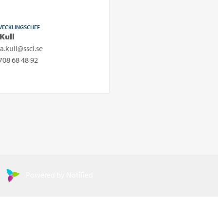
VECKLINGSCHEF
 Kull
pa.kull@ssci.se
708 68 48 92
Powered by Notified