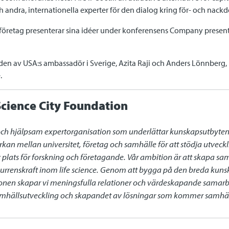
ndra, internationella experter för den dialog kring för- och nackdel
 företag presenterar sina idéer under konferensens Company presen
n av USA:s ambassadör i Sverige, Azita Raji och Anders Lönnberg, 
.
cience City Foundation
och hjälpsam expertorganisation som underlättar kunskapsutbyten oc
rkan mellan universitet, företag och samhälle för att stödja utvec
iv plats för forskning och företagande. Vår ambition är att skapa sa
renskraft inom life science. Genom att bygga på den breda kunsk
gionen skapar vi meningsfulla relationer och värdeskapande samarb
samhällsutveckling och skapandet av lösningar som kommer samhälle