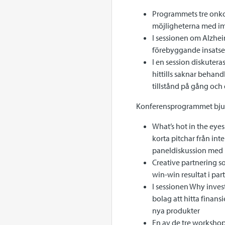
Programmets tre onkol
möjligheterna med i
I sessionen om Alzheim
förebyggande insatse
I en session diskute
hittills saknar behan
tillstånd på gång och
Konferensprogrammet bjude
What’s hot in the eye
korta pitchar från int
paneldiskussion med in
Creative partnering s
win-win resultat i pa
I sessionen Why invest
bolag att hitta finans
nya produkter
En av de tre workshops