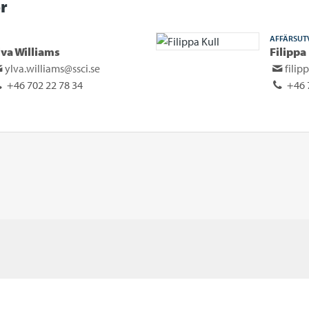
r
AFFÄRSUT
lva Williams
Filippa
ylva.williams@ssci.se
filip
+46 702 22 78 34
+46 