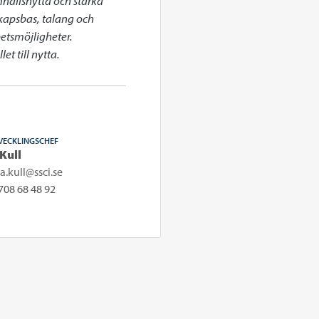
mhällsnytta och stärka 
apsbas, talang och 
etsmöjligheter. 
t till nytta.
VECKLINGSCHEF
 Kull
pa.kull@ssci.se
708 68 48 92