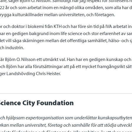
re, säger Björn O. Nilsson. Samtidigt har jag respekt för Stiftelsens hi
i 22 år och som arbetat inom en mängd olika områden, som alla h
ygga kulturskillnader mellan universiteten, och företagen.
or och doktor i biokemi från KTH och har före sin tid på IVA arbetat 
har en gedigen bakgrund inom life science och stor erfarenhet av 
det vill säga skärningen mellan det offentliga samhället, hälso- och 
h industrin.
r Björn O. Nilsson ett utmärkt val. Han har en gedigen kunskap och e
 Björn har alla förutsättningar att på ett mycket framgångsrikt sätt
ger Landshövding Chris Heister.
cience City Foundation
och hjälpsam expertorganisation som underlättar kunskapsutbyten oc
rkan mellan universitet, företag och samhälle för att stödja utvec