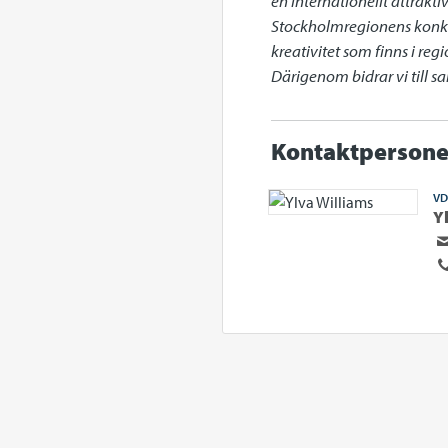
en internationellt attrakt
Stockholmregionens konkur
kreativitet som finns i re
Därigenom bidrar vi till 
Kontaktpersone
VD
Y