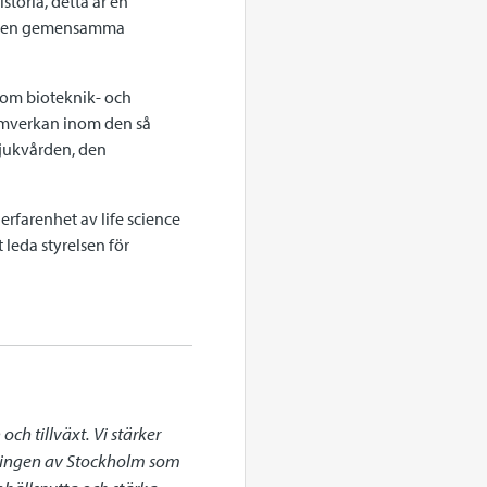
storia, detta är en
ar den gemensamma
inom bioteknik- och
samverkan inom den så
sjukvården, den
rfarenhet av life science
 leda styrelsen för
h tillväxt. Vi stärker 
klingen av Stockholm som 