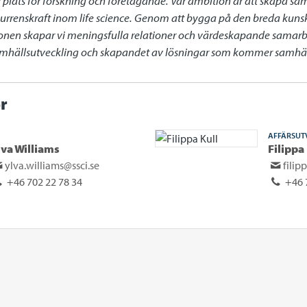
iv plats för forskning och företagande. Vår ambition är att skapa sa
renskraft inom life science. Genom att bygga på den breda kunsk
gionen skapar vi meningsfulla relationer och värdeskapande samarb
samhällsutveckling och skapandet av lösningar som kommer samhälle
r
AFFÄRSUT
lva Williams
Filippa
ylva.williams@ssci.se
filip
+46 702 22 78 34
+46 