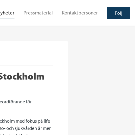
yheter
Pressmaterial
Kontaktpersoner
Följ
 Stockholm
seordförande för
ockholm med fokus på life
lso- och sjukvården är mer