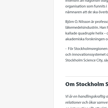
intensivt än någonsin tidiga
organisation som funnits 
nämnaren att de ska överbr
Björn O. Nilsson är profess
läkemedelsindustrin. Han 
kallade quadruple helix – 
akademiska forskningen oc
- För Stockholmsregionen ä
och innovationssystemet och
Stockholm Science City, sä
Om Stockholm S
Vi är en handlingskraftig 
relationer och ökar samve