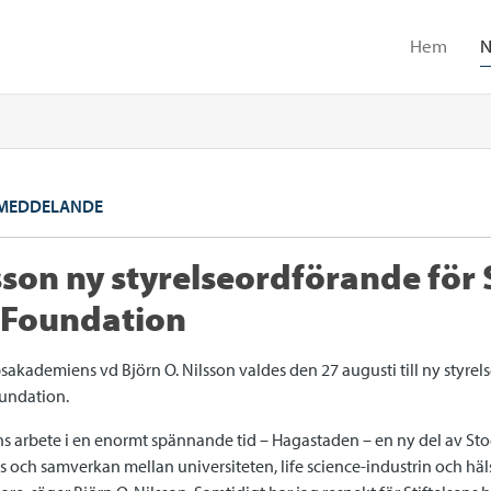
Hem
N
MEDDELANDE
lsson ny styrelseordförande för
y Foundation
akademiens vd Björn O. Nilsson valdes den 27 augusti till ny styrel
undation.
ens arbete i en enormt spännande tid – Hagastaden – en ny del av St
as och samverkan mellan universiteten, life science-industrin och hä