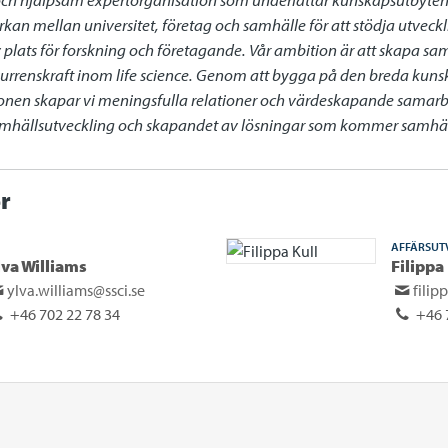
rkan mellan universitet, företag och samhälle för att stödja utvec
iv plats för forskning och företagande. Vår ambition är att skapa sa
renskraft inom life science. Genom att bygga på den breda kunsk
gionen skapar vi meningsfulla relationer och värdeskapande samarb
samhällsutveckling och skapandet av lösningar som kommer samhälle
r
AFFÄRSUT
lva Williams
Filippa
ylva.williams@ssci.se
filip
+46 702 22 78 34
+46 