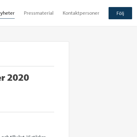
yheter
Pressmaterial
Kontaktpersoner
Följ
er 2020
h tillväxt. Vi stärker 