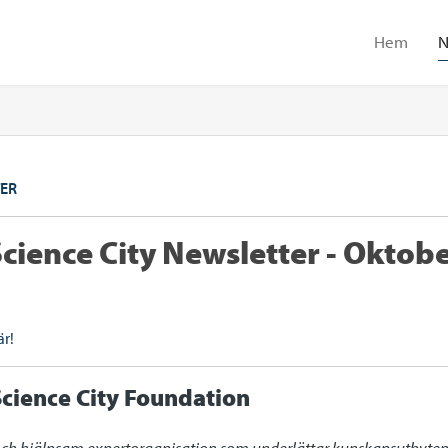
Hem
N
ER
cience City Newsletter - Oktob
är!
cience City Foundation
och hjälpsam expertorganisation som underlättar kunskapsutbyten oc