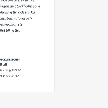
klingen av Stockholm som 
mhällsnytta och stärka 
apsbas, talang och 
etsmöjligheter. 
t till nytta.
VECKLINGSCHEF
 Kull
pa.kull@ssci.se
708 68 48 92