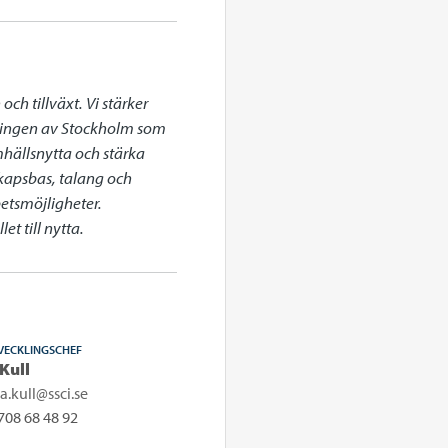
h tillväxt. Vi stärker 
klingen av Stockholm som 
mhällsnytta och stärka 
apsbas, talang och 
etsmöjligheter. 
t till nytta.
VECKLINGSCHEF
 Kull
pa.kull@ssci.se
708 68 48 92