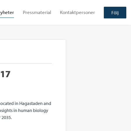
yheter
Pressmaterial
Kontaktpersoner
Följ
017
located in Hagastaden and
nsights in human biology
 2035.