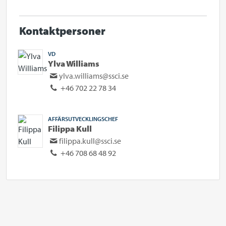
Kontaktpersoner
VD
Ylva Williams
ylva.williams@ssci.se
+46 702 22 78 34
AFFÄRSUTVECKLINGSCHEF
Filippa Kull
filippa.kull@ssci.se
+46 708 68 48 92