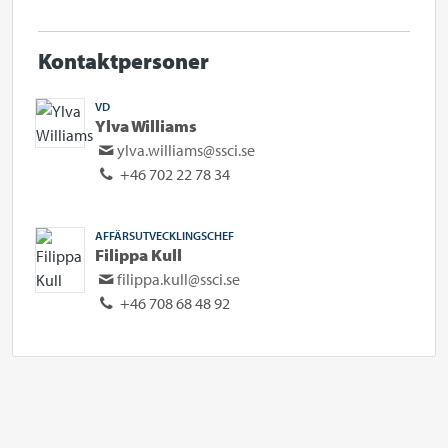
Kontaktpersoner
VD
Ylva Williams
ylva.williams@ssci.se
+46 702 22 78 34
AFFÄRSUTVECKLINGSCHEF
Filippa Kull
filippa.kull@ssci.se
+46 708 68 48 92