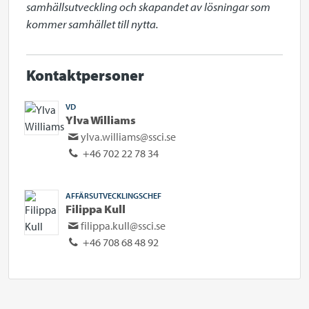
samhällsutveckling och skapandet av lösningar som 
kommer samhället till nytta.
Kontaktpersoner
VD
Ylva Williams
ylva.williams@ssci.se
+46 702 22 78 34
AFFÄRSUTVECKLINGSCHEF
Filippa Kull
filippa.kull@ssci.se
+46 708 68 48 92