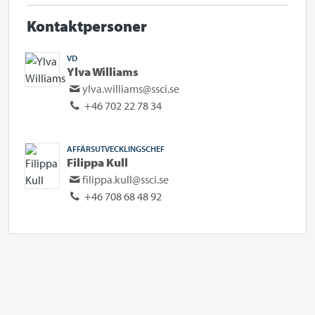
Kontaktpersoner
VD
Ylva Williams
ylva.williams@ssci.se
+46 702 22 78 34
AFFÄRSUTVECKLINGSCHEF
Filippa Kull
filippa.kull@ssci.se
+46 708 68 48 92