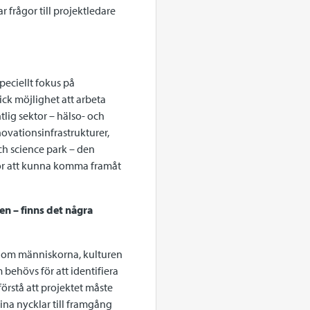
ar frågor till projektledare
peciellt fokus på
ick möjlighet att arbeta
lig sektor – hälso- och
ovationsinfrastrukturer,
ch science park – den
för att kunna komma framåt
n – finns det några
ar om människorna, kulturen
 behövs för att identifiera
örstå att projektet måste
ina nycklar till framgång