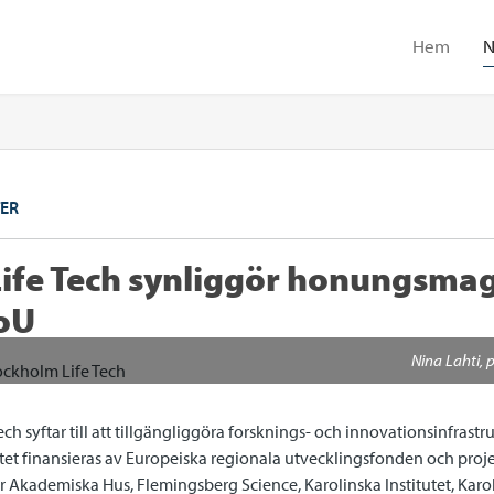
Hem
N
ER
ife Tech synliggör honungsmag
oU
Nina Lahti, 
ch syftar till att tillgängliggöra forsknings- och innovationsinfrastru
tet finansieras av Europeiska regionala utvecklingsfonden och proj
r Akademiska Hus, Flemingsberg Science, Karolinska Institutet, Karol