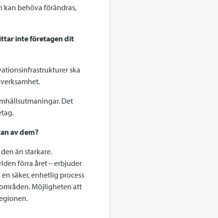
en kan behöva förändras,
ttar inte företagen dit
ovationsinfrastrukturer ska
g verksamhet.
samhällsutmaningar. Det
etag.
ttan av dem?
 den än starkare.
lden förra året – erbjuder
 en säker, enhetlig process
eområden. Möjligheten att
egionen.