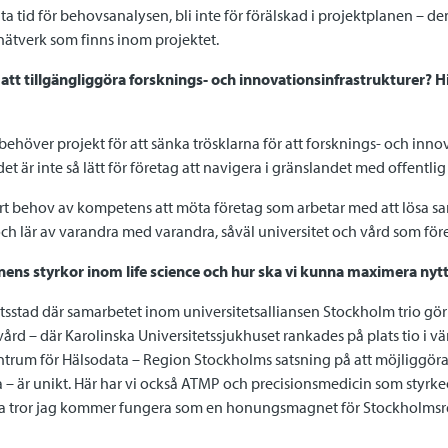
a tid för behovsanalysen, bli inte för förälskad i projektplanen – d
 nätverk som finns inom projektet.
 att tillgängliggöra forsknings- och innovationsinfrastrukturer? Hi
i behöver projekt för att sänka trösklarna för att forsknings- och inn
det är inte så lätt för företag att navigera i gränslandet med offentli
 stort behov av kompetens att möta företag som arbetar med att lösa 
r och lär av varandra med varandra, såväl universitet och vård som för
nens styrkor inom life science och hur ska vi kunna maximera ny
tsstad där samarbetet inom universitetsalliansen Stockholm trio gör
rd – där Karolinska Universitetssjukhuset rankades på plats tio i vär
entrum för Hälsodata – Region Stockholms satsning på att möjliggöra
 – är unikt. Här har vi också ATMP och precisionsmedicin som styrk
na tror jag kommer fungera som en honungsmagnet för Stockholmsr