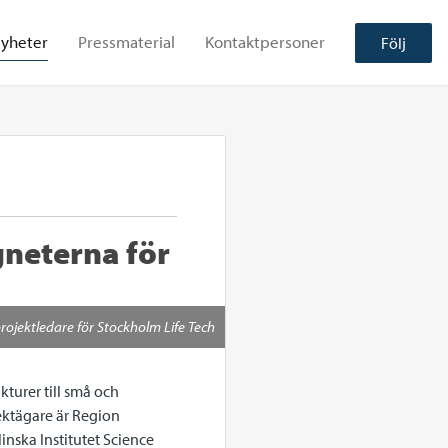
yheter
Pressmaterial
Kontaktpersoner
Följ
neterna för
projektledare för Stockholm Life Tech
kturer till små och
ektägare är Region
inska Institutet Science