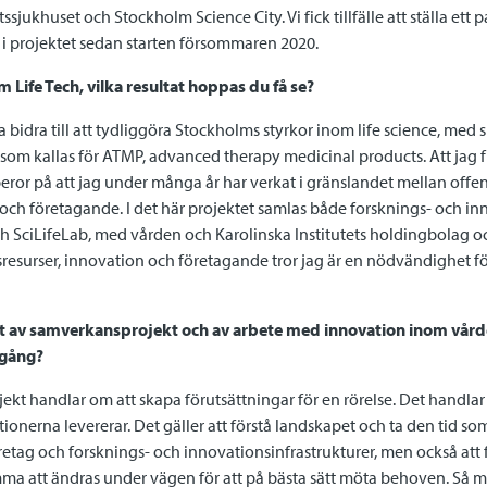
ssjukhuset och Stockholm Science City. Vi fick tillfälle att ställa ett p
 i projektet sedan starten försommaren 2020.
Life Tech, vilka resultat hoppas du få se?
 bidra till att tydliggöra Stockholms styrkor inom life science, med s
som kallas för ATMP, advanced therapy medicinal products. Att jag f
ror på att jag under många år har verkat i gränslandet mellan offent
och företagande. I det här projektet samlas både forsknings- och inn
 SciLifeLab, med vården och Karolinska Institutets holdingbolag o
resurser, innovation och företagande tror jag är en nödvändighet 
t av samverkansprojekt och av arbete med innovation inom vårde
mgång?
jekt handlar om att skapa förutsättningar för en rörelse. Det handl
onerna levererar. Det gäller att förstå landskapet och ta den tid som
etag och forsknings- och innovationsinfrastrukturer, men också att f
ma att ändras under vägen för att på bästa sätt möta behoven. Så m