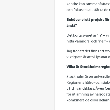
kanske kan sammanfattas; t
och fokusera att stärka de
Behöver vi ett projekt för
ändå?
Det korta svaret är ”ja” – v
hitta varandra, och ”nej” – 
Jag tror att det finns ett
viktigaste är att vi lyssna
Vilka är Stockholmsregio
Stockholm är en universite
Regionens hälso- och sjukvå
vård i världsklass. Även C
för utlämning av hälsodata
kombinera de olika delar