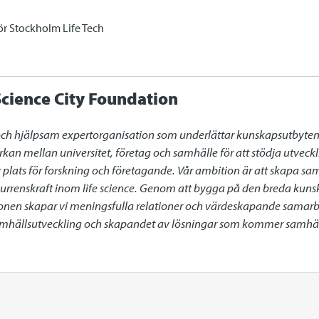
för Stockholm Life Tech
cience City Foundation
och hjälpsam expertorganisation som underlättar kunskapsutbyten oc
rkan mellan universitet, företag och samhälle för att stödja utvec
iv plats för forskning och företagande. Vår ambition är att skapa sa
renskraft inom life science. Genom att bygga på den breda kunsk
gionen skapar vi meningsfulla relationer och värdeskapande samarb
samhällsutveckling och skapandet av lösningar som kommer samhälle