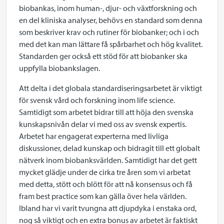
biobankas, inom human-, djur- och växtforskning och
en del kliniska analyser, behövs en standard som denna
som beskriver krav och rutiner för biobanker; och i och
med det kan man lättare få spårbarhet och hög kvalitet.
Standarden ger också ett stöd för att biobanker ska
uppfylla biobankslagen.
Att delta i det globala standardiseringsarbetet är viktigt
för svensk vård och forskning inom life science.
Samtidigt som arbetet bidrar till att höja den svenska
kunskapsnivån delar vi med oss av svensk expertis.
Arbetet har engagerat experterna med livliga
diskussioner, delad kunskap och bidragit till ett globalt
nätverk inom biobanksvärlden. Samtidigt har det gett
mycket glädje under de cirka tre åren som vi arbetat
med detta, stött och blött för att nå konsensus och få
fram best practice som kan gälla över hela världen.
Ibland har vi varit tvungna att djupdyka i enstaka ord,
nog så viktigt och en extra bonus av arbetet är faktiskt