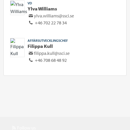
VD
Ylva Williams
ylva.williams@ssci.se
+46 702 22 78 34
AFFÄRSUTVECKLINGSCHEF
Filippa Kull
filippa.kull@ssci.se
+46 708 68 48 92
Follow us