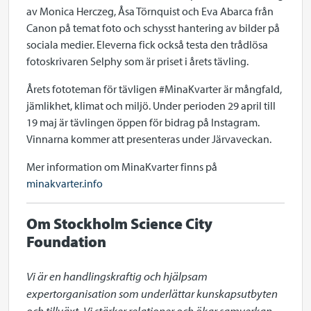
av Monica Herczeg, Åsa Törnquist och Eva Abarca från
Canon på temat foto och schysst hantering av bilder på
sociala medier. Eleverna fick också testa den trådlösa
fotoskrivaren Selphy som är priset i årets tävling.
Årets fototeman för tävligen #MinaKvarter är mångfald,
jämlikhet, klimat och miljö. Under perioden 29 april till
19 maj är tävlingen öppen för bidrag på Instagram.
Vinnarna kommer att presenteras under Järvaveckan.
Mer information om MinaKvarter finns på
minakvarter.info
Om Stockholm Science City
Foundation
Vi är en handlingskraftig och hjälpsam 
expertorganisation som underlättar kunskapsutbyten 
och tillväxt. Vi stärker relationer och ökar samverkan 