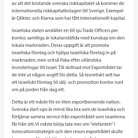
av att det bristande svenska riskkapitalet så kommer de
internationella riskkapitalbolagen till Sverige. Exempel
är Qliktec och Klarna som har fått internationellt kapital.
Israeliska staten anställer en till sju Trade Officers per
kontor, samtliga är lokalanställda med kunskap om den
lokala marknaden. Deras uppgift är att promota
israeliska företag och hjälpa israeliska företag in på
marknaden, men också fiska efter utländska
investeringar till Israel. Till skillnad mot Exportrådet tar
de inte ut någon avgift för detta. Så teoretiskt sett har
ett israeliskt företag 50 sälj- och promotion kontor runt
om på jorden från dag ett.
Detta är ett måste för en liten exportberoende nation.
Svenska start-ups är minst lika bra som de israeliska och
förtjänar samma service från exportrådet som israelerna
får från sitt. Vi måste börja tala mer om ”elefanten” i
innovationsstrategin och den resurs exportrådet skulle