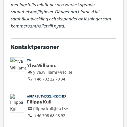
meningsfulla relationer och värdeskapande 
samarbetsmöjligheter. Därigenom bidrar vi till 
samhällsutveckling och skapandet av lösningar som 
kommer samhället till nytta.
Kontaktpersoner
VD
Ylva Williams
ylva.williams@ssci.se
+46 702 22 78 34
AFFÄRSUTVECKLINGSCHEF
Filippa Kull
filippa.kull@ssci.se
+46 708 68 48 92